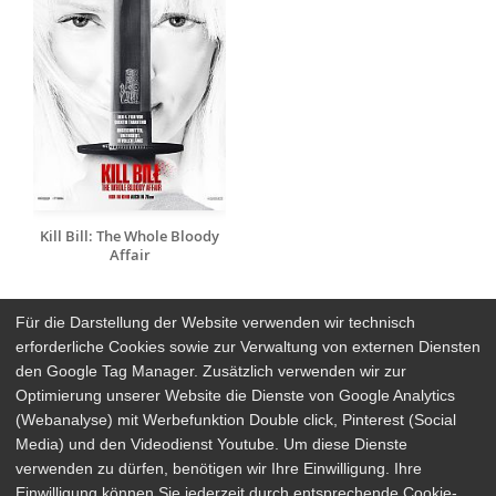
Kill Bill: The Whole Bloody
Affair
Für die Darstellung der Website verwenden wir technisch
erforderliche Cookies sowie zur Verwaltung von externen Diensten
den Google Tag Manager. Zusätzlich verwenden wir zur
Arthaus Stores
Optimierung unserer Website die Dienste von Google Analytics
(Webanalyse) mit Werbefunktion Double click, Pinterest (Social
Social Media
Media) und den Videodienst Youtube. Um diese Dienste
verwenden zu dürfen, benötigen wir Ihre Einwilligung. Ihre
Detailsuche
Impressum
Einwilligung können Sie jederzeit durch entsprechende Cookie-