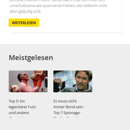
unterhaltsame wie spannende Fakten, die vielleicht nicht
allen geläufig sind.
WEITERLESEN
Meistgelesen
Top 5: Ein
Es muss nicht
legendärer Furz
immer Bond sein:
und andere
Top 7 Spionage-
Skandale
Thriller (fast ohne
007)