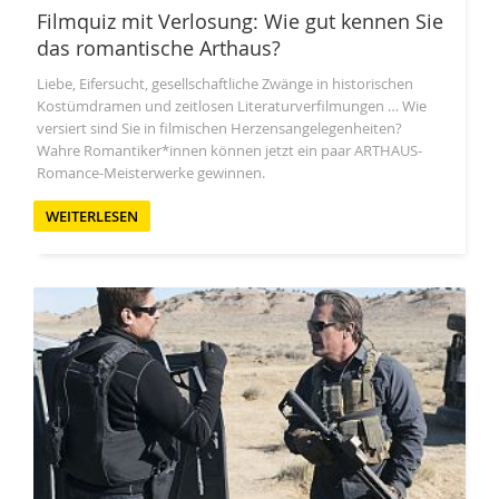
Filmquiz mit Verlosung: Wie gut kennen Sie
das romantische Arthaus?
Liebe, Eifersucht, gesellschaftliche Zwänge in historischen
Kostümdramen und zeitlosen Literaturverfilmungen … Wie
versiert sind Sie in filmischen Herzensangelegenheiten?
Wahre Romantiker*innen können jetzt ein paar ARTHAUS-
Romance-Meisterwerke gewinnen.
WEITERLESEN