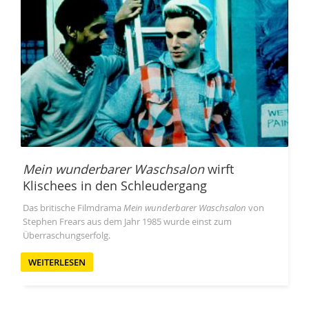
Mein wunderbarer Waschsalon
wirft
Klischees in den Schleudergang
Das britische Filmdrama
Mein wunderbarer Waschsalon
von
Stephen Frears aus dem Jahr 1985 wurde einst zum
Überraschungserfolg.
WEITERLESEN