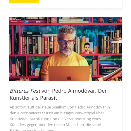
Bitteres Fest
von Pedro Almodóvar: Der
Künstler als Parasit
Ab sofort läuft der neue Spielfilm von Pedro Almodóvar in
den Kinos:
Bitteres Fest
ist ein bissiges Verwirrspiel über
Kreativität, Autofiktion und die Verantwortung eines
Künstlers gegenüber den realen Menschen, die seine
Fiktionen inspiriert haben.