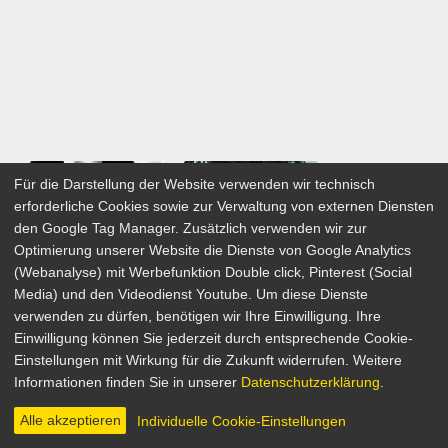
Für die Darstellung der Website verwenden wir technisch
erforderliche Cookies sowie zur Verwaltung von externen Diensten
den Google Tag Manager. Zusätzlich verwenden wir zur
Optimierung unserer Website die Dienste von Google Analytics
Filmquiz und
Filmquiz mit
(Webanalyse) mit Werbefunktion Double click, Pinterest (Social
Verlosung: Wie gut
Verlosung: Wie gut
Media) und den Videodienst Youtube. Um diese Dienste
kennen Sie Alfred
kennen Sie
Forrest
verwenden zu dürfen, benötigen wir Ihre Einwilligung. Ihre
Hitchcock?
Gump
?
Einwilligung können Sie jederzeit durch entsprechende Cookie-
Einstellungen mit Wirkung für die Zukunft widerrufen. Weitere
Informationen finden Sie in unserer
Datenschutzerklärung
.
Alle akzeptieren
Individuelle Cookie-Einstellungen