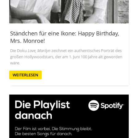
Ständchen für eine Ikone: Happy Birthday,
Mrs. Monroe!
Die Doku
Love, Marilyn
zeichnet ein authentisches Porträt des
großen Hollywoodstars, der am 1. Juni 100 Jahre alt geworden
wäre.
WEITERLESEN