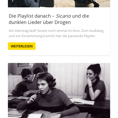
Die Playlist danach –
Sicario
und die
dunklen Lieder über Drogen
Am Dienstag läuft
Sicario
noch einmal im Kino. Zum Ausklang
und zur Einstimmung kommt hier die passende Playlist.
WEITERLESEN