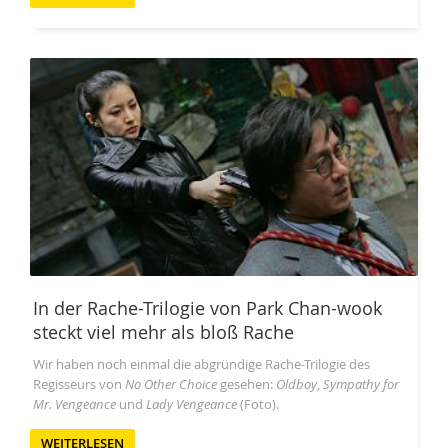
In der Rache-Trilogie von Park Chan-wook
steckt viel mehr als bloß Rache
Wir haben noch einmal die abgründige Rache-Trilogie des
Regisseurs von
No Other Choice
gesehen:
Oldboy
,
Sympathy for
Mr. Vengeance
und
Lady Vengeance
(Foto).
WEITERLESEN