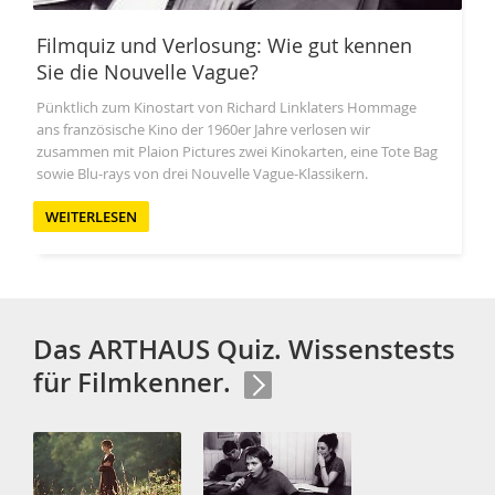
Filmquiz und Verlosung: Wie gut kennen
Sie die Nouvelle Vague?
Pünktlich zum Kinostart von Richard Linklaters Hommage
ans französische Kino der 1960er Jahre verlosen wir
zusammen mit Plaion Pictures zwei Kinokarten, eine Tote Bag
sowie Blu-rays von drei Nouvelle Vague-Klassikern.
WEITERLESEN
Das ARTHAUS Quiz. Wissenstests
für Filmkenner.