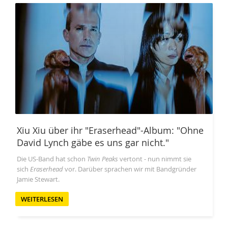
Xiu Xiu über ihr "Eraserhead"-Album: "Ohne
David Lynch gäbe es uns gar nicht."
Die US-Band hat schon
Twin Peaks
vertont - nun nimmt sie
sich
Eraserhead
vor. Darüber sprachen wir mit Bandgründer
Jamie Stewart.
WEITERLESEN