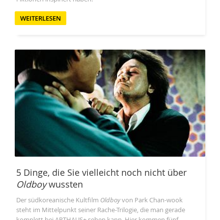
WEITERLESEN
5 Dinge, die Sie vielleicht noch nicht über
Oldboy
wussten
Der südkoreanische Kultfilm
Oldboy
von Park Chan-wook
steht im Mittelpunkt seiner Rache-Trilogie, die man gerade
komplett bei ARTHAUS+ sehen kann. Hier kommen fünf