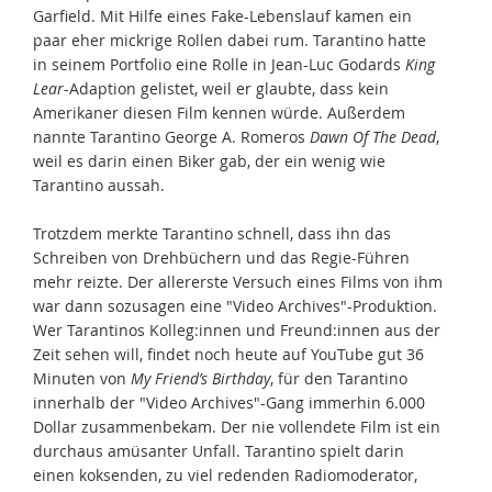
Garfield. Mit Hilfe eines Fake-Lebenslauf kamen ein
paar eher mickrige Rollen dabei rum. Tarantino hatte
in seinem Portfolio eine Rolle in Jean-Luc Godards
King
Lear
-Adaption gelistet, weil er glaubte, dass kein
Amerikaner diesen Film kennen würde. Außerdem
nannte Tarantino George A. Romeros
Dawn Of The Dead
,
weil es darin einen Biker gab, der ein wenig wie
Tarantino aussah.
Trotzdem merkte Tarantino schnell, dass ihn das
Schreiben von Drehbüchern und das Regie-Führen
mehr reizte. Der allererste Versuch eines Films von ihm
war dann sozusagen eine "Video Archives"-Produktion.
Wer Tarantinos Kolleg:innen und Freund:innen aus der
Zeit sehen will, findet noch heute auf YouTube gut 36
Minuten von
My Friend’s Birthday
, für den Tarantino
innerhalb der "Video Archives"-Gang immerhin 6.000
Dollar zusammenbekam. Der nie vollendete Film ist ein
durchaus amüsanter Unfall. Tarantino spielt darin
einen koksenden, zu viel redenden Radiomoderator,