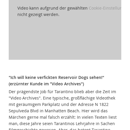
Video kann aufgrund der gewählten
Cookie-Einstellungen
nicht gezeigt werden.
"Ich will keine verfickten Reservoir Dogs sehen!"
(erzürnter Kunde im "Video Archives")
Der prägendste Job für Tarantino blieb aber die Zeit im
"Video Archives". Eine typische, großflächige Videothek
mit geräumigem Parkplatz und der Adresse N 1822
Sepulveda Blvd in Manhatten Beach. Hier wird das
Märchen gerne mal falsch erzählt: In vielen Texten liest
man, diese Jahre seien Tarantinos Lehrjahre in Sachen
Filmgeschichte gewesen. Aber, das betont Tarantino