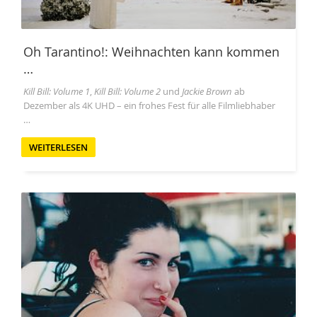
Oh Tarantino!: Weihnachten kann kommen
…
Kill Bill: Volume 1
,
Kill Bill: Volume 2
und
Jackie Brown
ab
Dezember als 4K UHD – ein frohes Fest für alle Filmliebhaber
…
WEITERLESEN