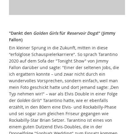
"Dankt den
Golden Girls
für
Reservoir Dogs
!" (Jimmy
Fallon)
Ein kleiner Sprung in die Zukunft, mitten in diese
"erfolglose Schauspielerkarriere". So sprach Tarantino
2020 auf dem Sofa der "Tonight Show" von Jimmy
Fallon darüber und sagte: "Einer der seltenen Jobs, die
ich ergattern konnte – und zwar nicht durch ein
wundervolles Vorsprechen, sondern einfach, weil man
mein Foto geschickt hatte und dort jemand sagte: ‚Den
Typ nehmen wir!" – war als Elvis Double in einer Folge
der
Golden Girls
" Tarantino hatte, wie er ebenfalls
erzählt, in den 80ern eine Elvis- und Rockabilly-Phase
und sei sogar zum gleichen Friseur gegangen wie
Rockabilly-Star Brian Setzer. Tarantino ist eines von
einem guten Dutzend Elvis-Doubles, die in der
Doppelfolge "Sophia’s Wedding" zum Einsatz kommen.