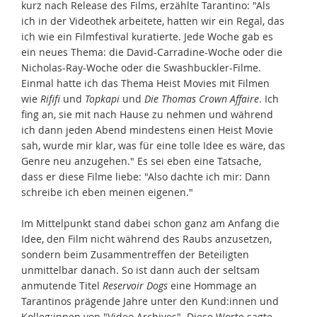
kurz nach Release des Films, erzählte Tarantino: "Als
ich in der Videothek arbeitete, hatten wir ein Regal, das
ich wie ein Filmfestival kuratierte. Jede Woche gab es
ein neues Thema: die David-Carradine-Woche oder die
Nicholas-Ray-Woche oder die Swashbuckler-Filme.
Einmal hatte ich das Thema Heist Movies mit Filmen
wie
Rififi
und
Topkapi
und
Die Thomas Crown Affaire
. Ich
fing an, sie mit nach Hause zu nehmen und während
ich dann jeden Abend mindestens einen Heist Movie
sah, wurde mir klar, was für eine tolle Idee es wäre, das
Genre neu anzugehen." Es sei eben eine Tatsache,
dass er diese Filme liebe: "Also dachte ich mir: Dann
schreibe ich eben meinen eigenen."
Im Mittelpunkt stand dabei schon ganz am Anfang die
Idee, den Film nicht während des Raubs anzusetzen,
sondern beim Zusammentreffen der Beteiligten
unmittelbar danach. So ist dann auch der seltsam
anmutende Titel
Reservoir Dogs
eine Hommage an
Tarantinos prägende Jahre unter den Kund:innen und
Kolleg:innen von "Video Archives". Diese Worte sagte