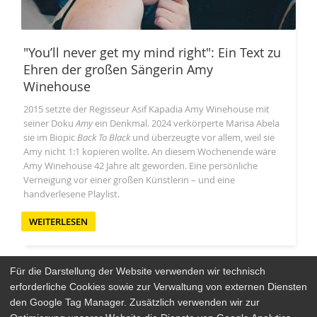
"You’ll never get my mind right": Ein Text zu
Ehren der großen Sängerin Amy
Winehouse
2015 setzte der Regisseur Asif Kapadia Amy Winehouse mit
seiner Doku
Amy
ein Denkmal. 2024 verkörperte Marisa Abela
sie im Biopic
Back To Black
und überzeugte vor allem, weil sie
Amy nicht 1:1 kopieren wollte. An diesem Wochenende wäre
Amy Winehouse 42 Jahre alt geworden. Eine persönliche
Verneigung vor einer großen Künstlerin – und eine
handverlesene Playlist.
WEITERLESEN
Für die Darstellung der Website verwenden wir technisch
erforderliche Cookies sowie zur Verwaltung von externen Diensten
den Google Tag Manager. Zusätzlich verwenden wir zur
Arthaus Stores