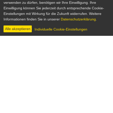
verwenden zu dürfen, benötigen wir Ihre Einwilligung. Ihre
Einwilligung können Sie jederzeit durch entsprechende Cookie-
Vorname Carmen
Einstellungen mit Wirkung für die Zukunft widerrufen. Weitere
Informationen finden Sie in unserer
Datenschutzerklärung
.
Frankreich 1983
Regie: Jean-Luc Godard
Alle akzeptieren
Individuelle Cookie-Einstellungen
INHALT & INFOS
DIGITAL
BILDER
Die junge Carmen X (Maruschka Detmers) ist
Mitglied einer Terrorgruppe und bittet ihren Onkel
Jeannot (Jean-Luc Godard), einen gescheiterten
Filmregisseur, der sich gerade in einer
psychiatrischen Klinik befindet, um den Schlüssel
für sein Strandhaus. Sie erzählt ihm, sie wolle
gemeinsam mit Freunden einen Film dort drehen –