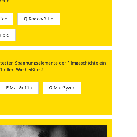
 für …
fee
Q
Rodeo-Ritte
iele
ntesten Spannungselemente der Filmgeschichte ein
riller. Wie heißt es?
E
MacGuffin
O
MacGyver