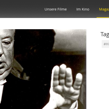
Unsere Filme
Im Kino
Maga
Ta
#Hi