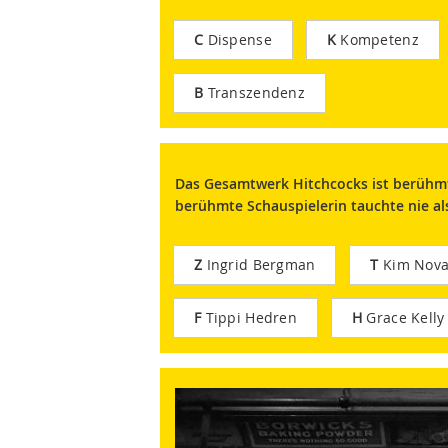
C
Dispense
K
Kompetenz
B
Transzendenz
Das Gesamtwerk Hitchcocks ist berühmt 
berühmte Schauspielerin tauchte nie als
Z
Ingrid Bergman
T
Kim Nova
F
Tippi Hedren
H
Grace Kelly