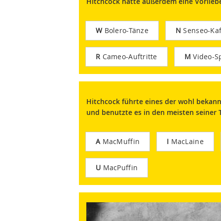
Hitchcock hatte außerdem eine Vorliebe
W
Bolero-Tänze
N
Senseo-Kaf
R
Cameo-Auftritte
M
Video-Sp
Hitchcock führte eines der wohl bekan
und benutzte es in den meisten seiner Th
A
MacMuffin
I
MacLaine
U
MacPuffin