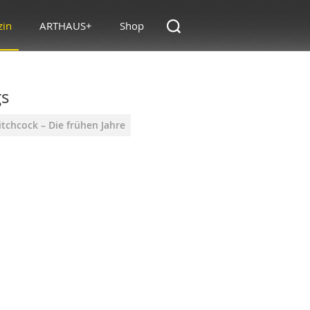
zin
ARTHAUS+
Shop
gs
tchcock – Die frühen Jahre