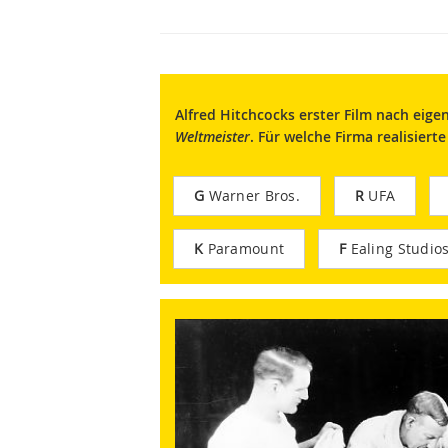
Alfred Hitchcocks erster Film nach ei
Weltmeister
. Für welche Firma realisiert
G
Warner Bros.
R
UFA
K
Paramount
F
Ealing Studio