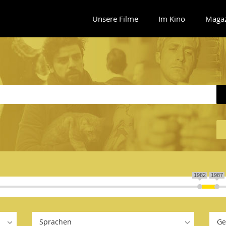
Unsere Filme
Im Kino
Maga
1982
1987
Sprachen
Ge