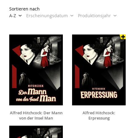
Sortieren nach
A-Z
Erscheinungsdatum
Produktionsjahr
Alfred Hitchcock: Der Mann
Alfred Hitchcock:
von der Insel Man
Erpressung