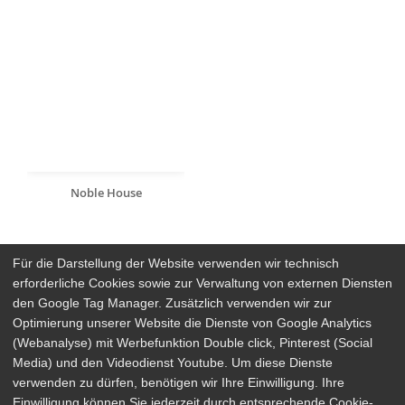
Noble House
Für die Darstellung der Website verwenden wir technisch
erforderliche Cookies sowie zur Verwaltung von externen Diensten
den Google Tag Manager. Zusätzlich verwenden wir zur
Arthaus Stores
Optimierung unserer Website die Dienste von Google Analytics
(Webanalyse) mit Werbefunktion Double click, Pinterest (Social
Social Media
Media) und den Videodienst Youtube. Um diese Dienste
verwenden zu dürfen, benötigen wir Ihre Einwilligung. Ihre
Detailsuche
Impressum
Einwilligung können Sie jederzeit durch entsprechende Cookie-