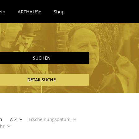
zin
ARTHAUS+
Shop
SUCHEN
DETAILSUCHE
h
A-Z
Erscheinungsdatum
ahr