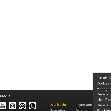
Für die 
Cookies 
Manager.
Dienste 
 Media
click, Pi
Detailsuche
Impressum
Dienste v
Newsletter
Datenschutz
Einwilli