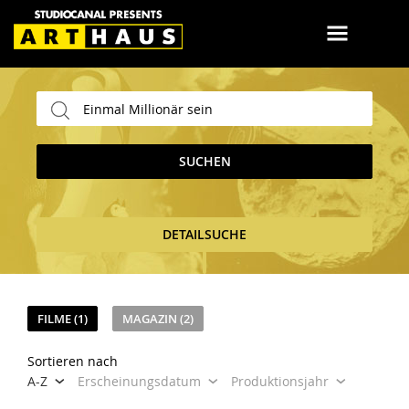
SUCHEN
DETAILSUCHE
FILME (1)
MAGAZIN (2)
Sortieren nach
A-Z
Erscheinungsdatum
Produktionsjahr