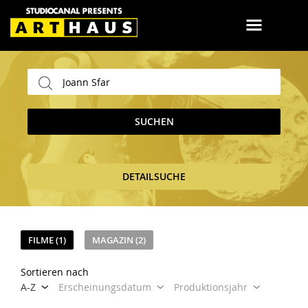
SUCHEN
DETAILSUCHE
FILME (1)
MAGAZIN (2)
Sortieren nach
A-Z
Erscheinungsdatum
Produktionsjahr