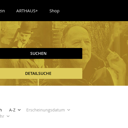
zin
ARTHAUS+
Shop
SUCHEN
DETAILSUCHE
h
A-Z
Erscheinungsdatum
ahr