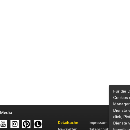
Für die 
Cookies 
Manager.
Dienste 
 Media
click, Pi
Detailsuche
Impressum
Dienste v
Newsletter
Datenschutz
Einwilli