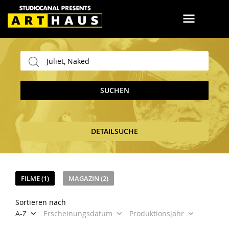
SUCHEN
DETAILSUCHE
FILME (1)
MAGAZIN (2)
Sortieren nach
A-Z
Erscheinungsdatum
Produktionsjahr