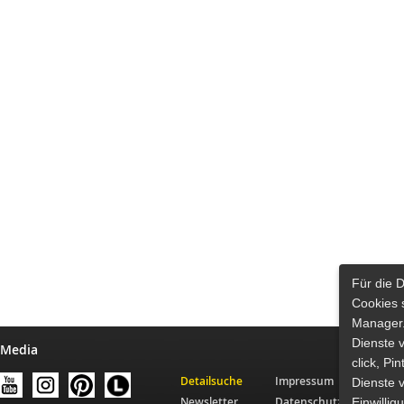
Für die 
Cookies 
Manager.
Dienste 
 Media
click, Pi
Detailsuche
Impressum
Dienste v
Newsletter
Datenschutz
Einwilli