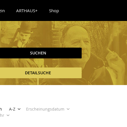
zin
ARTHAUS+
Shop
SUCHEN
DETAILSUCHE
h
A-Z
Erscheinungsdatum
ahr