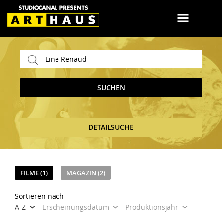
SUCHEN
DETAILSUCHE
FILME (1)
MAGAZIN (2)
Sortieren nach
A-Z
Erscheinungsdatum
Produktionsjahr