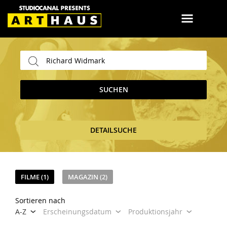
SUCHEN
DETAILSUCHE
FILME (1)
MAGAZIN (2)
Sortieren nach
A-Z
Erscheinungsdatum
Produktionsjahr