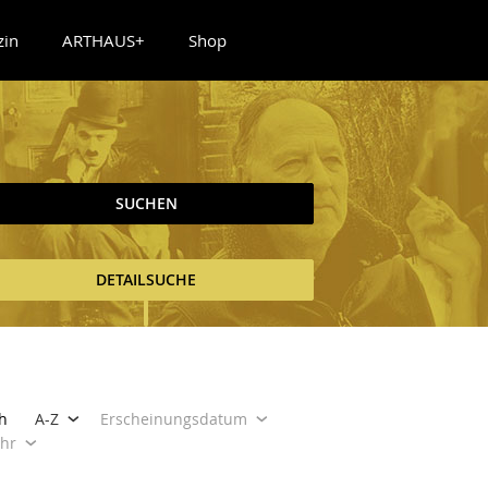
zin
ARTHAUS+
Shop
SUCHEN
DETAILSUCHE
h
A-Z
Erscheinungsdatum
ahr