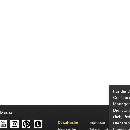
Für die 
Cookies 
Manager.
Dienste 
 Media
click, Pi
Detailsuche
Impressum
Dienste v
Newsletter
Datenschutz
Einwilli