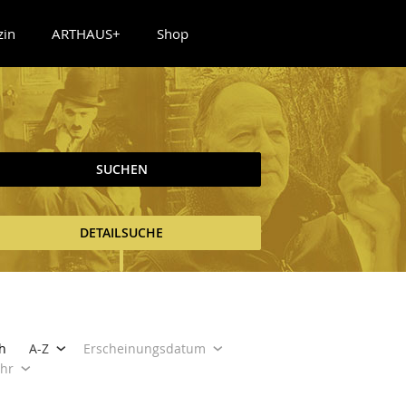
zin
ARTHAUS+
Shop
SUCHEN
DETAILSUCHE
h
A-Z
Erscheinungsdatum
ahr