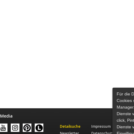
Für die 
Cookies 
Manager.
Dienste 
 Media
click, Pi
Detailsuche
Impressum
Dienste v
Newsletter
Datenschutz
Einwilli