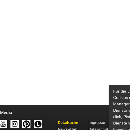
Für die 
Cookies 
Manager.
Dienste 
 Media
click, Pi
Detailsuche
Impressum
Dienste v
Newsletter
Datenschutz
Einwilli