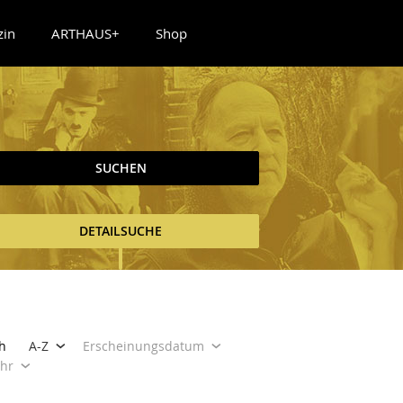
zin
ARTHAUS+
Shop
SUCHEN
DETAILSUCHE
h
A-Z
Erscheinungsdatum
ahr