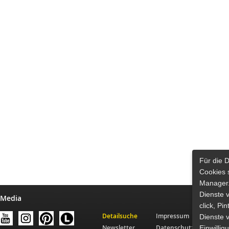
Für die 
Cookies 
Manager.
Dienste 
 Media
click, Pi
Detailsuche
Impressum
Dienste v
Newsletter
Datenschutz
Einwilli