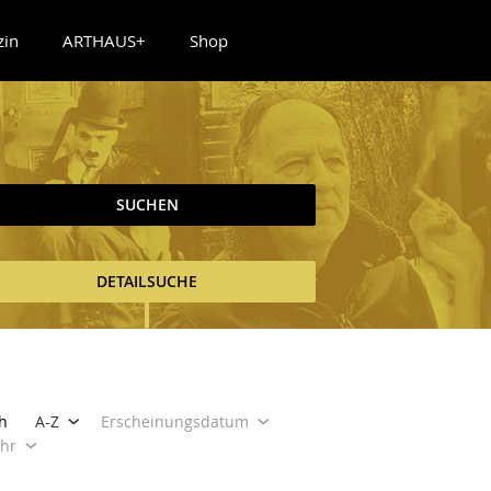
zin
ARTHAUS+
Shop
SUCHEN
DETAILSUCHE
h
A-Z
Erscheinungsdatum
ahr