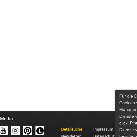
Für die 
Cookies 
Manager.
Dienste 
 Media
click, Pi
Detailsuche
Impressum
Dienste v
Newsletter
Datenschutz
Einwilli