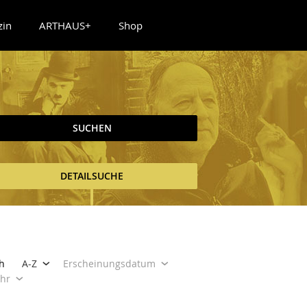
zin
ARTHAUS+
Shop
SUCHEN
DETAILSUCHE
h
A-Z
Erscheinungsdatum
ahr