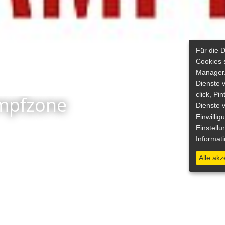
Für die 
Cookies 
Manager.
Dienste 
click, Pi
mpfzone
Dienste v
Einwilli
Einstellu
Informat
Alle akz
INHALT & INFOS
DIGITAL