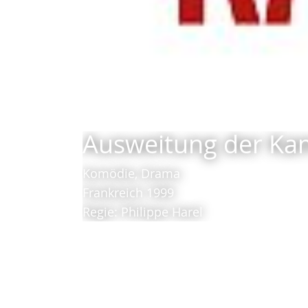
Ausweitung der Ka
Komödie, Drama
Frankreich 1999
Regie: Philippe Harel