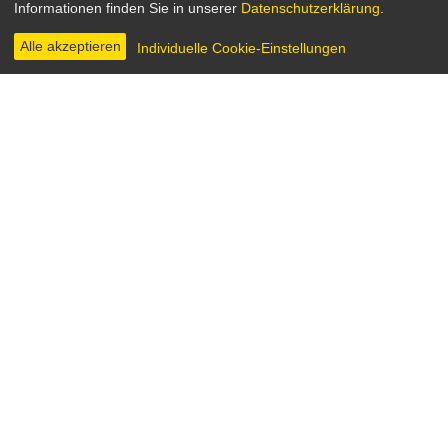
Informationen finden Sie in unserer
Datenschutzerklärung
.
USA 1990
Regie: Alec Mills
Alle akzeptieren
Individuelle Cookie-Einstellungen
INHALT & INFOS
DIGITAL
BILDER
Die Schülerinnen eines nahe am Wald gelegenen
Mädcheninternats sind in Aufruhr. Ein kaltblütiger
Serienmörder geht um, der es auf die jugendlichen
Liebespärchen abgesehen hat, die sich zu
heimlichen Treffen im Grünen verabredet haben. Er
tötet seine Opfer mit einer Schlinge aus
Stacheldraht, bevor man sie später grausam
verstümmelt findet. Schon bald müssen die
Mädchen erkennen, dass der Killer ihnen näher ist,
als sie zunächst dachten.