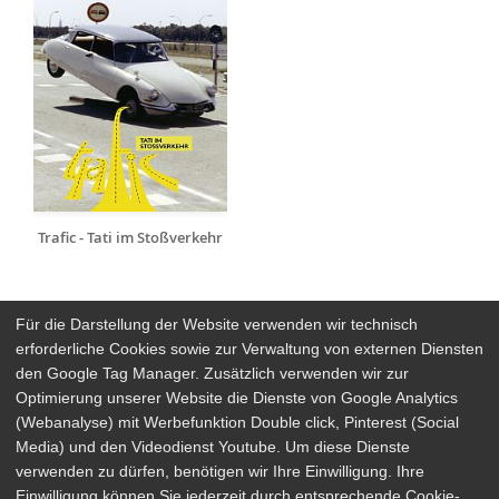
Trafic - Tati im Stoßverkehr
Für die Darstellung der Website verwenden wir technisch
erforderliche Cookies sowie zur Verwaltung von externen Diensten
den Google Tag Manager. Zusätzlich verwenden wir zur
Arthaus Stores
Optimierung unserer Website die Dienste von Google Analytics
(Webanalyse) mit Werbefunktion Double click, Pinterest (Social
Social Media
Media) und den Videodienst Youtube. Um diese Dienste
verwenden zu dürfen, benötigen wir Ihre Einwilligung. Ihre
Detailsuche
Impressum
Einwilligung können Sie jederzeit durch entsprechende Cookie-