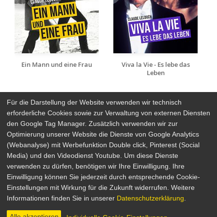
Ein Mann und eine Frau
Viva la Vie - Es lebe das
Leben
Für die Darstellung der Website verwenden wir technisch
erforderliche Cookies sowie zur Verwaltung von externen Diensten
den Google Tag Manager. Zusätzlich verwenden wir zur
Arthaus Stores
Optimierung unserer Website die Dienste von Google Analytics
(Webanalyse) mit Werbefunktion Double click, Pinterest (Social
Social Media
Media) und den Videodienst Youtube. Um diese Dienste
verwenden zu dürfen, benötigen wir Ihre Einwilligung. Ihre
Detailsuche
Impressum
Einwilligung können Sie jederzeit durch entsprechende Cookie-
Newsletter
Datenschutz
Einstellungen mit Wirkung für die Zukunft widerrufen. Weitere
Über Arthaus
AGB
Informationen finden Sie in unserer
Datenschutzerklärung
.
Presse
Alle akzeptieren