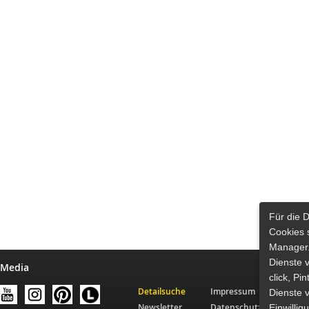
Für die 
Cookies 
Manager.
Dienste 
 Media
click, Pi
Detailsuche
Impressum
Dienste v
Newsletter
Datenschutz
Einwilli