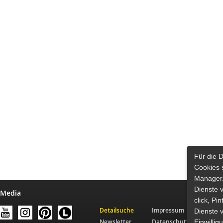
Für die 
Cookies 
Manager.
Dienste 
 Media
click, Pi
Detailsuche
Impressum
Dienste v
Newsletter
Datenschutz
Einwilli