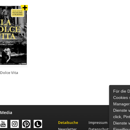
 Dolce Vita
Für die 
Cookies 
Manager.
Dienste 
 Media
click, Pi
Detailsuche
Impressum
Dienste v
Newsletter
Datenschutz
Einwilli