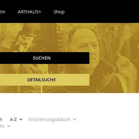
zin
ARTHAUS+
Shop
SUCHEN
DETAILSUCHE
h
A-Z
Erscheinungsdatum
ahr