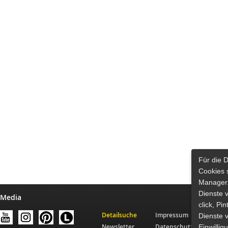
Für die 
Cookies 
Manager.
Dienste 
 Media
click, Pi
Detailsuche
Impressum
Dienste v
Newsletter
Datenschutz
Einwilli