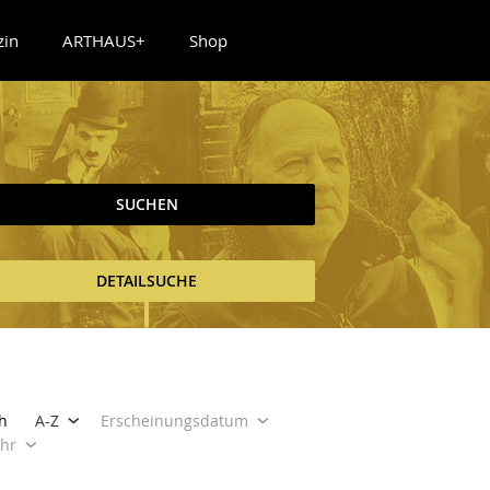
zin
ARTHAUS+
Shop
SUCHEN
DETAILSUCHE
h
A-Z
Erscheinungsdatum
ahr