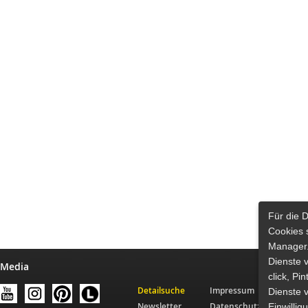
Für die 
Cookies 
Manager.
Dienste 
 Media
click, Pi
Detailsuche
Impressum
Dienste v
Newsletter
Datenschutz
Einwilli