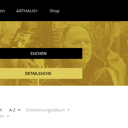
zin
ARTHAUS+
Shop
SUCHEN
DETAILSUCHE
h
A-Z
Erscheinungsdatum
ahr