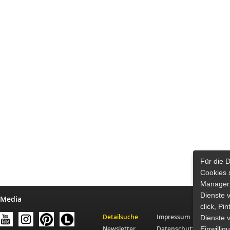
Für die 
Cookies 
Manager.
Dienste 
 Media
click, Pi
Detailsuche
Impressum
Dienste v
Newsletter
Datenschutz
Einwilli