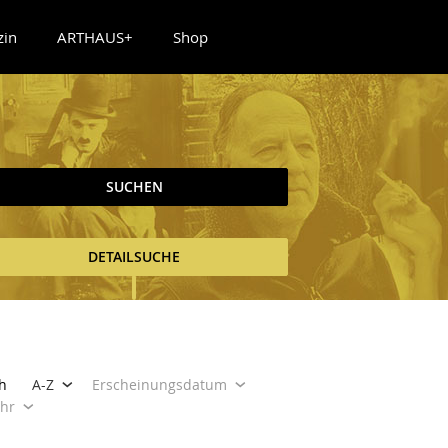
zin
ARTHAUS+
Shop
SUCHEN
DETAILSUCHE
h
A-Z
Erscheinungsdatum
ahr