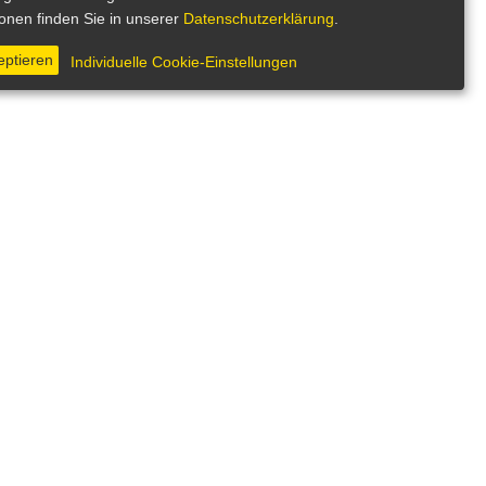
ionen finden Sie in unserer
Datenschutzerklärung
.
eptieren
Individuelle Cookie-Einstellungen
 in den idyllischen Sommerhäusern auf Oma Sophies
. Und das nicht nur, weil ausgerechnet am Tag von Oma
ällt oder in der Nachbarschaft ein kleines Mädchen