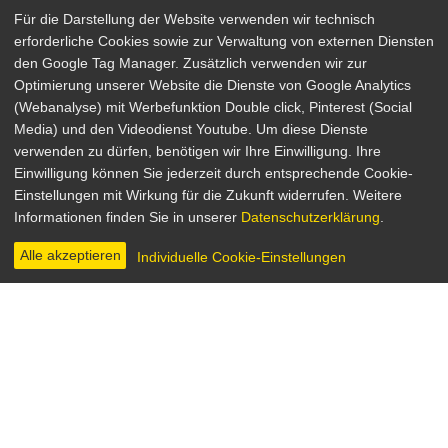
Für die Darstellung der Website verwenden wir technisch
erforderliche Cookies sowie zur Verwaltung von externen Diensten
den Google Tag Manager. Zusätzlich verwenden wir zur
Optimierung unserer Website die Dienste von Google Analytics
(Webanalyse) mit Werbefunktion Double click, Pinterest (Social
Media) und den Videodienst Youtube. Um diese Dienste
verwenden zu dürfen, benötigen wir Ihre Einwilligung. Ihre
Amy: The Girl Behind the Name
Einwilligung können Sie jederzeit durch entsprechende Cookie-
Einstellungen mit Wirkung für die Zukunft widerrufen. Weitere
Dokumentation
Informationen finden Sie in unserer
Datenschutzerklärung
.
Großbritannien 2015
Regie: Asif Kapadia
Alle akzeptieren
Individuelle Cookie-Einstellungen
INHALT & INFOS
DVD & BLU-RAY
DIGITAL
TRAILER
Amy Winehouse, die Beehive-Ikone mit der