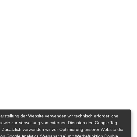
Darstellung der Website verwenden wir technisch erforderliche
sowie zur Verwaltung von externen Diensten den Google Tag
 Zusätzlich verwenden wir zur Optimierung unserer Website die
von Google Analytics (Webanalyse) mit Werbefunktion Double