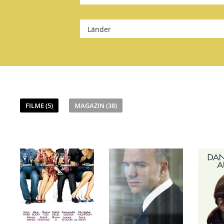
Länder
FILME (5)
MAGAZIN (38)