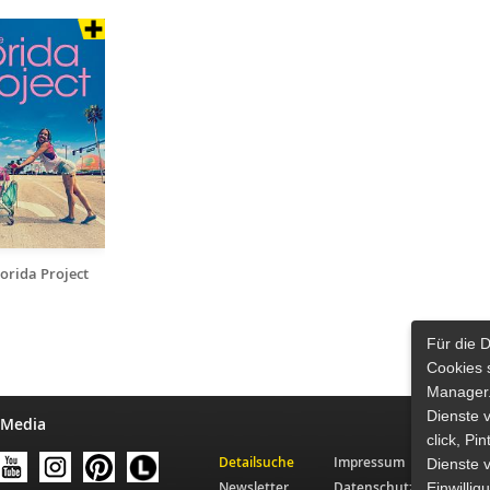
lorida Project
Für die 
Cookies 
Manager.
Dienste 
 Media
click, Pi
Detailsuche
Impressum
Dienste v
Newsletter
Datenschutz
Einwilli