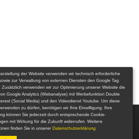
Darstellung der Website verwenden wir technisch erforderliche
sowie zur Verwaltung von externen Diensten den Google Tag
 Zusätzlich verwenden wir zur Optimierung unserer Website die
von Google Analytics (Webanalyse) mit Werbefunktion Double
nterest (Social Media) und den Videodienst Youtube. Um diese
erwenden zu dürfen, benötigen wir Ihre Einwilligung. Ihre
gung können Sie jederzeit durch entsprechende Cookie-
ngen mit Wirkung für die Zukunft widerrufen. Weitere
ionen finden Sie in unserer
Datenschutzerklärung
.