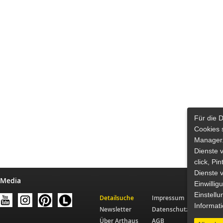
Für die 
Cookies 
Manager.
Dienste 
click, Pi
Dienste v
 Media
Einwilli
Einstellu
Detailsuche
Impressum
Informat
Newsletter
Datenschutz
Über Arthaus
AGB