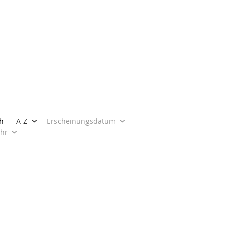
h
A-Z
Erscheinungsdatum
ahr