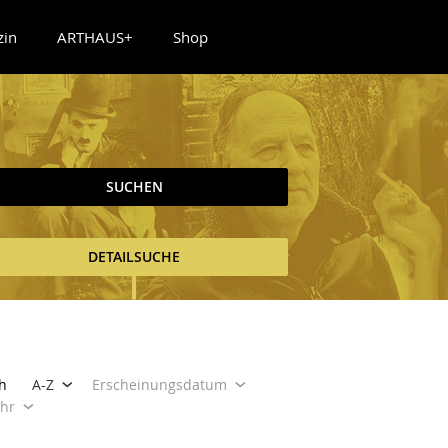
zin
ARTHAUS+
Shop
SUCHEN
DETAILSUCHE
h
A-Z
Erscheinungsdatum
ahr