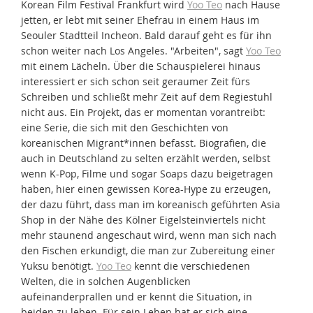
Korean Film Festival Frankfurt wird
Yoo Teo
nach Hause
jetten, er lebt mit seiner Ehefrau in einem Haus im
Seouler Stadtteil Incheon. Bald darauf geht es für ihn
schon weiter nach Los Angeles. "Arbeiten", sagt
Yoo Teo
mit einem Lächeln. Über die Schauspielerei hinaus
interessiert er sich schon seit geraumer Zeit fürs
Schreiben und schließt mehr Zeit auf dem Regiestuhl
nicht aus. Ein Projekt, das er momentan vorantreibt:
eine Serie, die sich mit den Geschichten von
koreanischen Migrant*innen befasst. Biografien, die
auch in Deutschland zu selten erzählt werden, selbst
wenn K-Pop, Filme und sogar Soaps dazu beigetragen
haben, hier einen gewissen Korea-Hype zu erzeugen,
der dazu führt, dass man im koreanisch geführten Asia
Shop in der Nähe des Kölner Eigelsteinviertels nicht
mehr staunend angeschaut wird, wenn man sich nach
den Fischen erkundigt, die man zur Zubereitung einer
Yuksu benötigt.
Yoo Teo
kennt die verschiedenen
Welten, die in solchen Augenblicken
aufeinanderprallen und er kennt die Situation, in
beiden zu leben. Für sein Leben hat er sich eine