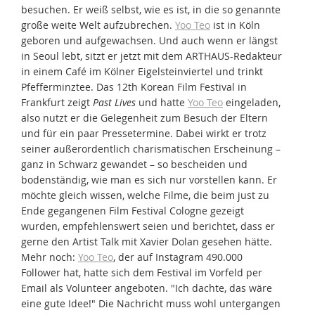
besuchen. Er weiß selbst, wie es ist, in die so genannte
große weite Welt aufzubrechen.
Yoo Teo
ist in Köln
geboren und aufgewachsen. Und auch wenn er längst
in Seoul lebt, sitzt er jetzt mit dem ARTHAUS-Redakteur
in einem Café im Kölner Eigelsteinviertel und trinkt
Pfefferminztee. Das 12th Korean Film Festival in
Frankfurt zeigt
Past Lives
und hatte
Yoo Teo
eingeladen,
also nutzt er die Gelegenheit zum Besuch der Eltern
und für ein paar Pressetermine. Dabei wirkt er trotz
seiner außerordentlich charismatischen Erscheinung –
ganz in Schwarz gewandet – so bescheiden und
bodenständig, wie man es sich nur vorstellen kann. Er
möchte gleich wissen, welche Filme, die beim just zu
Ende gegangenen Film Festival Cologne gezeigt
wurden, empfehlenswert seien und berichtet, dass er
gerne den Artist Talk mit Xavier Dolan gesehen hätte.
Mehr noch:
Yoo Teo
, der auf Instagram 490.000
Follower hat, hatte sich dem Festival im Vorfeld per
Email als Volunteer angeboten. "Ich dachte, das wäre
eine gute Idee!" Die Nachricht muss wohl untergangen