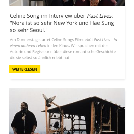
Celine Song im Interview über
Past Lives
:
"Nora ist so sehr New York und Hae Sung
so sehr Seoul."
Am Donnerstag startet Celine Songs Filmdebüt
Past Lives – In
einem anderen Leben
in den Kinos. Wir sprachen mit der
Autorin und Regisseurin über diese romantische Geschichte,
die sie selbst so ähnlich erlebt hat.
WEITERLESEN