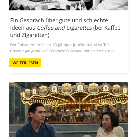
Ein Gespräch über gute und schlechte
Ideen aus
Coffee and Cigarettes
(bei Kaffee
und Zigaretten)
Der Episodenfilm feiert 20-jähriges Jubiläum und ist Teil
unserer
Jim Jarmusch Complete Collection
mit vielen Extras.
WEITERLESEN