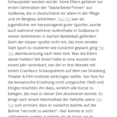
Schauspieler werden würde. Seine Eltern gehören zur
ersten Generation der "Gastarbeiter*innen" aus
Südkorea, die in Deutschland vor allem in der Pflege
und im Bergbau arbeiteten.
Yoo Teo
war als
Jugendlicher ein herausragend guter Sportler, wurde
auch während mehrerer Aufenthalte in Südkorea in
seinen Ambitionen in Sachen Basketball gefördert.
Doch der Körper spielte nicht mit, das Knie streikte.
Statt Sport zu studieren wie zunächst geplant, ging
Yoo
Teo
abenteuerlustig nach New York. Was die Eltern
davon hielten? Mit ihnen hatte er eine Auszeit von
einem Jahr vereinbart, von der er drei Monate mit
einem Crashkurs Schauspielerei auf dem Lee Strasberg
Theater & Film Institute verbringen wollte. Yoo Teos für
die koreanische Erziehung nicht untypischer Fleiß und
Ehrgeiz brachten ihn dazu, wirklich alle Kurse zu
belegen, die man in dieser Zeit absolvieren konnte. Es
klingt nach einem Wechselbad der Gefühle, wenn
Yoo
Teo
sich erinnert, dass er zunächst dachte, auf der
Bühne "verrückt zu werden". Hier konnte er sich
vollkommen anders ausleben als im Sport, wo er