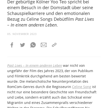
Der gebürtige Kölner Yoo Teo spricht bei
einem Besuch in der Domstadt über seine
Schauspielkarriere und den emotionalen
Bezug zu Celine Songs Debütfilm
Past Lives
– In einem anderen Leben
.
05. NOVEMBER 2023
Past Lives – In einem anderen Leben
war nicht von
ungefähr der Film des Jahres 2023, der von Publikum
und Filmkritik durchgehend am besten bewertet
wurde. Die melancholische Neuinterpretation des
RomCom-Genres durch die Regisseurin
Celine Song
ist
nicht nur eine besondere Geschichte von Freundschaft
und Liebe, sondern erzählt auch das Schicksal einer
Migrantin und eines Zusammenpralls verschiedener
Welten in der Diaspora. Die Schulfreund*innen Na-