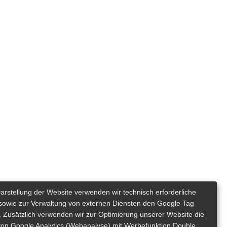
Darstellung der Website verwenden wir technisch erforderliche
sowie zur Verwaltung von externen Diensten den Google Tag
 Zusätzlich verwenden wir zur Optimierung unserer Website die
von Google Analytics (Webanalyse) mit Werbefunktion Double