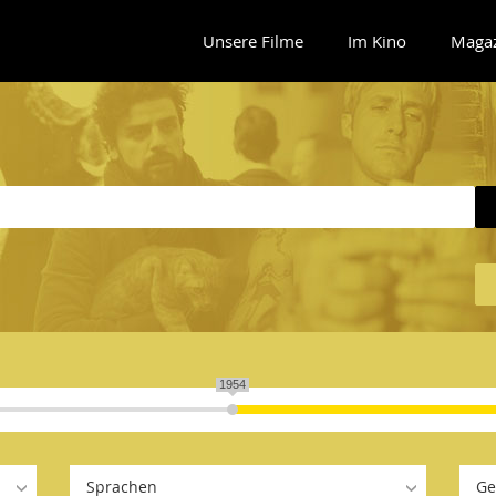
Unsere Filme
Im Kino
Maga
1954
Sprachen
Ge