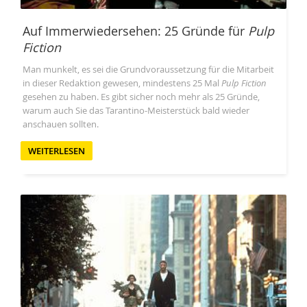
Auf Immerwiedersehen: 25 Gründe für
Pulp
Fiction
Man munkelt, es sei die Grundvoraussetzung für die Mitarbeit
in dieser Redaktion gewesen, mindestens 25 Mal
Pulp Fiction
gesehen zu haben. Es gibt sicher noch mehr als 25 Gründe,
warum auch Sie das Tarantino-Meisterstück bald wieder
anschauen sollten.
WEITERLESEN