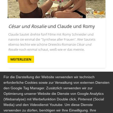
César und Rosalie
und Claude und Romy
Claude Sautet drehte fünf Filme mit Romy Schneider und
nannte sie einmal die "Synthese aller Frauen". Wer Sautets
ebenso leichte wie schöne Dreiecks-Romanze
César und
Rosalie
noch einmal schaut, weiß wie er das meinte.
WEITERLESEN
Für die Darstellung der Website verwenden wir technisch
erforderliche Cookies sowie zur Verwaltung von externen Diensten
den Google Tag Manager. Zusätzlich verwenden wir zur
Arthaus Stores
Optimierung unserer Website die Dienste von Google Analytics
(Webanalyse) mit Werbefunktion Double click, Pinterest (Social
Social Media
Media) und den Videodienst Youtube. Um diese Dienste
verwenden zu dürfen, benötigen wir Ihre Einwilligung. Ihre