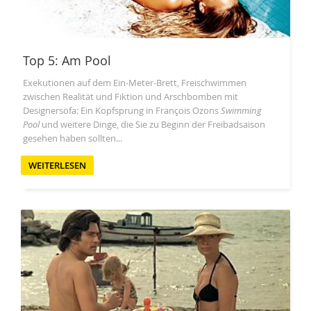
Top 5: Am Pool
Exekutionen auf dem Ein-Meter-Brett, Freischwimmen
zwischen Realität und Fiktion und Arschbomben mit
Designersofa: Ein Kopfsprung in François Ozons
Swimming
Pool
und weitere Dinge, die Sie zu Beginn der Freibadsaison
gesehen haben sollten...
WEITERLESEN