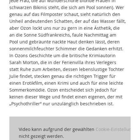
jede Frau, die auf wunderschöne blonde Frauen in
schwarzen Bikinis steht, die sich am Pool sonnen). Wer
genau auf das Filmposter schaut, sieht natürlich den
Unheil andeutenden Schatten, der auf das Wasser fällt,
aber Ozon lockt uns nur zu gern in eine Ästhetik, die
an die Sonne Südfrankreichs, faule Nachmittag am
Pool und gebräunte nackte Haut denken lässt, deren
sonnenmilchfeuchter Schimmer die Gedanken erhitzt.
In Ozons Geschichte um die britische Krimiautorin
Sarah Morton, die in der Ferienvilla ihres Verlegers
statt Ruhe zum Arbeiten, dessen lebenslustige Tochter
Julie findet, stecken genau die richtigen Trigger für
einen Erotikfilm, einen Krimi und auch für eine leichte
Sommerkomödie. Ozon entscheidet sich jedoch für
keinen dieser Wege und findet einen eigenen, der mit
„Psychothriller“ nur unzulänglich beschrieben ist.
Video kann aufgrund der gewählten
Cookie-Einstellungen
nicht gezeigt werden.