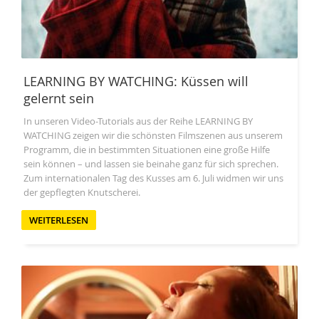
LEARNING BY WATCHING: Küssen will
gelernt sein
In unseren Video-Tutorials aus der Reihe LEARNING BY
WATCHING zeigen wir die schönsten Filmszenen aus unserem
Programm, die in bestimmten Situationen eine große Hilfe
sein können – und lassen sie beinahe ganz für sich sprechen.
Zum internationalen Tag des Kusses am 6. Juli widmen wir uns
der gepflegten Knutscherei.
WEITERLESEN