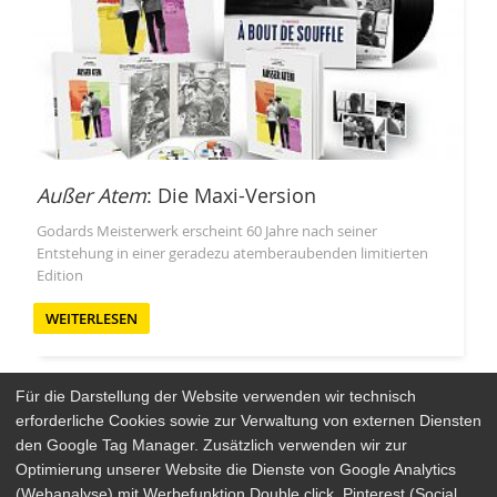
Außer Atem
: Die Maxi-Version
Godards Meisterwerk erscheint 60 Jahre nach seiner
Entstehung in einer geradezu atemberaubenden limitierten
Edition
WEITERLESEN
Für die Darstellung der Website verwenden wir technisch
erforderliche Cookies sowie zur Verwaltung von externen Diensten
den Google Tag Manager. Zusätzlich verwenden wir zur
Arthaus Stores
Optimierung unserer Website die Dienste von Google Analytics
(Webanalyse) mit Werbefunktion Double click, Pinterest (Social