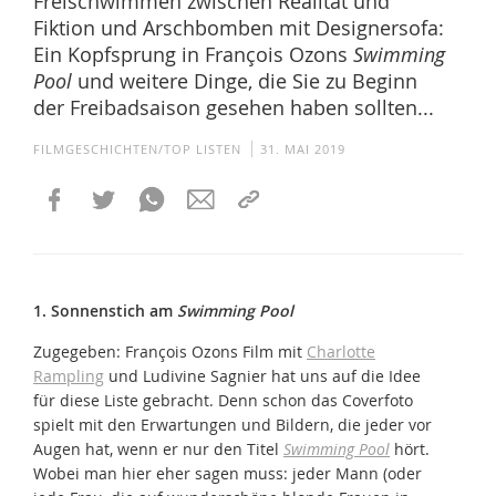
Freischwimmen zwischen Realität und
Fiktion und Arschbomben mit Designersofa:
Ein Kopfsprung in François Ozons
Swimming
Pool
und weitere Dinge, die Sie zu Beginn
der Freibadsaison gesehen haben sollten...
FILMGESCHICHTEN/TOP LISTEN
31. MAI 2019
1. Sonnenstich am
Swimming Pool
Zugegeben: François Ozons Film mit
Charlotte
Rampling
und Ludivine Sagnier hat uns auf die Idee
für diese Liste gebracht. Denn schon das Coverfoto
spielt mit den Erwartungen und Bildern, die jeder vor
Augen hat, wenn er nur den Titel
Swimming Pool
hört.
Wobei man hier eher sagen muss: jeder Mann (oder