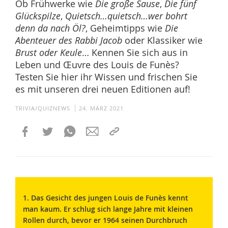
Ob Frühwerke wie
Die große Sause
,
Die fünf
Glückspilze
,
Quietsch…quietsch…wer bohrt
denn da nach Öl?
, Geheimtipps wie
Die
Abenteuer des Rabbi Jacob
oder Klassiker wie
Brust oder Keule
… Kennen Sie sich aus in
Leben und Œuvre des Louis de Funès?
Testen Sie hier ihr Wissen und frischen Sie
es mit unseren drei neuen Editionen auf!
TRIVIA/QUIZNEWS
24. MÄRZ 2021
1. Das Gesicht des jungen Louis de Funès kennt
man kaum. Er schlug sich lange Jahre mit kleinen
Rollen durch, bevor er 1964 seinen Durchbruch