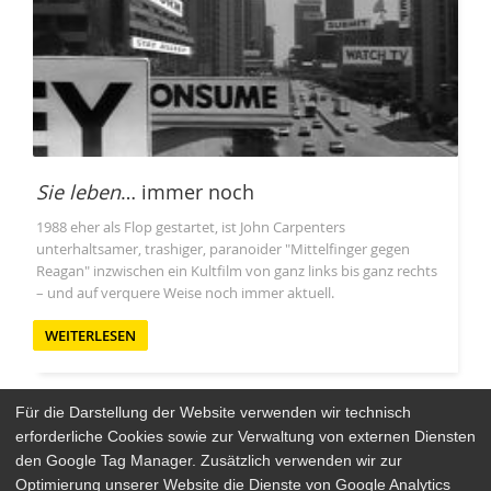
Sie leben
… immer noch
1988 eher als Flop gestartet, ist John Carpenters
unterhaltsamer, trashiger, paranoider "Mittelfinger gegen
Reagan" inzwischen ein Kultfilm von ganz links bis ganz rechts
– und auf verquere Weise noch immer aktuell.
WEITERLESEN
Für die Darstellung der Website verwenden wir technisch
erforderliche Cookies sowie zur Verwaltung von externen Diensten
den Google Tag Manager. Zusätzlich verwenden wir zur
Arthaus Stores
Optimierung unserer Website die Dienste von Google Analytics