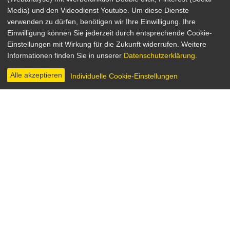
Media) und den Videodienst Youtube. Um diese Dienste
verwenden zu dürfen, benötigen wir Ihre Einwilligung. Ihre
Die rote Wüste
Einwilligung können Sie jederzeit durch entsprechende Cookie-
Einstellungen mit Wirkung für die Zukunft widerrufen. Weitere
Drama
Informationen finden Sie in unserer
Datenschutzerklärung
.
Italien / Frankreich 1964
Regie: Michelangelo Antonioni
Alle akzeptieren
Individuelle Cookie-Einstellungen
INHALT & INFOS
TRAILER & BILDER
Nach einem Autounfall leidet Guilliana an
neurotischen Ängsten und ent- fremdet sich
zusehends von Mann und Kind. Die industrialisierte
Umgebung wird ihr zur Bedrohung. Erst nach einer
Affäre findet Guilliana wieder Halt und kehrt in ihr
altes Leben zurück.