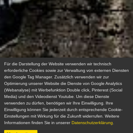
Für die Darstellung der Website verwenden wir technisch
erforderliche Cookies sowie zur Verwaltung von externen Diensten
den Google Tag Manager. Zusätzlich verwenden wir zur
Optimierung unserer Website die Dienste von Google Analytics
(Webanalyse) mit Werbefunktion Double click, Pinterest (Social
Media) und den Videodienst Youtube. Um diese Dienste
Families Like Ours - Nur mit euch
verwenden zu dürfen, benötigen wir Ihre Einwilligung. Ihre
Einwilligung können Sie jederzeit durch entsprechende Cookie-
Drama, Sci-Fi
Einstellungen mit Wirkung für die Zukunft widerrufen. Weitere
Dänemark / Frankreich / Schweden / Tschechien /
Informationen finden Sie in unserer
Datenschutzerklärung
.
Belgien / Norwegen / Deutschland 2024
Regie: Thomas Vinterberg