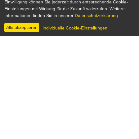
Einwilligung können Sie jederzeit durch entsprechende Cookie-
Einstellungen mit Wirkung für die Zukunft widerrufen. Weitere
Drama
Informationen finden Sie in unserer
Datenschutzerklärung
.
Spanien / Frankreich 2021
Regie: Isaki Lacuesta
Alle akzeptieren
Individuelle Cookie-Einstellungen
INHALT & INFOS
DIGITAL
TRAILER & BILDER
Ramón (Nahuel Pérez-Biscayart) und Céline (Noémie
Merlant) sind ein junges verliebtes Paar. Den Abend
des 13. November 2015 feiern beide ausgelassen
auf einem Konzert im Club Bataclan in Paris… bis
das Unaussprechliche passiert. Während des
Terroranschlags gelingt es Céline und Ramón sich
Backstage, getrennt voneinander, zu verstecken und
die Nacht zu überleben. Danach sind sie nicht mehr
dieselben, noch wissen sie, ob sie jemals an ihr