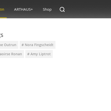
zin
ARTHAUS+
Shop
gs
he Outrun
# Nora Fingscheidt
Saoirse Ronan
# Amy Liptrot