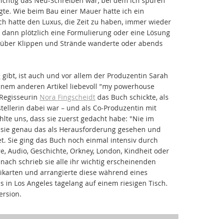
 wichtig das Neu-Schreiben war, bei dem ich spüren
igte. Wie beim Bau einer Mauer hatte ich ein
ch hatte den Luxus, die Zeit zu haben, immer wieder
dann plötzlich eine Formulierung oder eine Lösung
s über Klippen und Strände wanderte oder abends
n
gibt, ist auch und vor allem der Produzentin Sarah
 einem anderen Artikel liebevoll "my powerhouse
 Regisseurin
Nora Fingscheidt
das Buch schickte, als
tellerin dabei war – und als Co-Produzentin mit
lte uns, dass sie zuerst gedacht habe: "Nie im
e sie genau das als Herausforderung gesehen und
et. Sie ging das Buch noch einmal intensiv durch
, Audio, Geschichte, Orkney, London, Kindheit oder
nach schrieb sie alle ihr wichtig erscheinenden
ikarten und arrangierte diese während eines
n Los Angeles tagelang auf einem riesigen Tisch.
ersion.