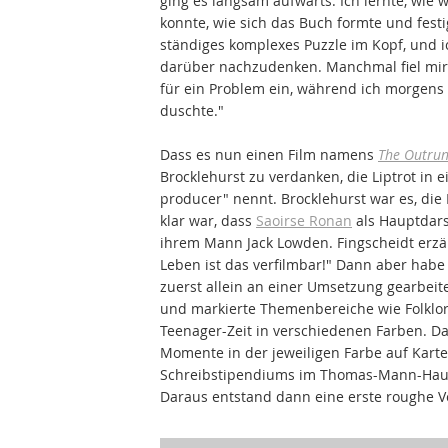
ging es langsam aufwärts. Ich lernte, wie
konnte, wie sich das Buch formte und fest
ständiges komplexes Puzzle im Kopf, und i
darüber nachzudenken. Manchmal fiel mir 
für ein Problem ein, während ich morgen
duschte."
Dass es nun einen Film namens
The Outru
Brocklehurst zu verdanken, die Liptrot in
producer" nennt. Brocklehurst war es, die
klar war, dass
Saoirse Ronan
als Hauptdars
ihrem Mann Jack Lowden. Fingscheidt erzäh
Leben ist das verfilmbar!" Dann aber hab
zuerst allein an einer Umsetzung gearbeit
und markierte Themenbereiche wie Folklore
Teenager-Zeit in verschiedenen Farben. Da
Momente in der jeweiligen Farbe auf Karte
Schreibstipendiums im Thomas-Mann-Haus i
Daraus entstand dann eine erste roughe V