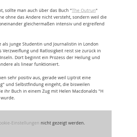
ht, sollte man auch über das Buch "
The Outrun
"
ne ohne das Andere nicht versteht, sondern weil die
oneinander gleichermaßen intensiv und ergreifend
ie als junge Studentin und Journalistin in London
 Verzweiflung und Ratlosigkeit reist sie zurück in
Inseln. Dort beginnt ein Prozess der Heilung und
ndere als linear funktioniert.
iken sehr positiv aus, gerade weil Liptrot eine
" und Selbstfindung eingeht, die bisweilen
rde ihr Buch in einem Zug mit Helen Macdonalds "H
t wurde.
ookie-Einstellungen
nicht gezeigt werden.