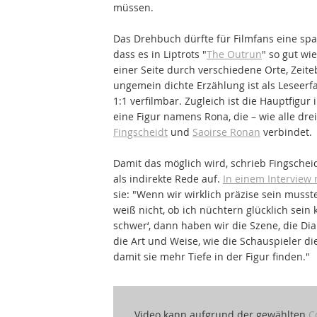
müssen.
Das Drehbuch dürfte für Filmfans eine sp
dass es in Liptrots "
The Outrun
" so gut wi
einer Seite durch verschiedene Orte, Zeit
ungemein dichte Erzählung ist als Leseerfa
1:1 verfilmbar. Zugleich ist die Hauptfigur
eine Figur namens Rona, die – wie alle dre
Fingscheidt
und
Saoirse Ronan
verbindet.
Damit das möglich wird, schrieb Fingschei
als indirekte Rede auf.
In einem Interview
sie: "Wenn wir wirklich präzise sein muss
weiß nicht, ob ich nüchtern glücklich sein 
schwer‘, dann haben wir die Szene, die Dia
die Art und Weise, wie die Schauspieler d
damit sie mehr Tiefe in der Figur finden."
Video kann aufgrund der gewählten
C