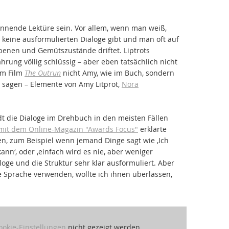
annende Lektüre sein. Vor allem, wenn man weiß,
e keine ausformulierten Dialoge gibt und man oft auf
ebenen und Gemütszustände driftet. Liptrots
hrung völlig schlüssig – aber eben tatsächlich nicht
 im Film
The Outrun
nicht Amy, wie im Buch, sondern
i sagen – Elemente von Amy Litprot,
Nora
dt die Dialoge im Drehbuch in den meisten Fällen
 mit dem Online-Magazin "Awards Focus"
erklärte
ten, zum Beispiel wenn jemand Dinge sagt wie ‚Ich
kann‘, oder ‚einfach wird es nie, aber weniger
loge und die Struktur sehr klar ausformuliert. Aber
ie Sprache verwenden, wollte ich ihnen überlassen,
ookie-Einstellungen
nicht gezeigt werden.