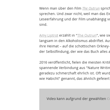
Wenn man über den Film
The Outrun
spric
sprechen. Und zwar nicht, weil man das Ei
Leseerfahrung und der Film unabhängig v
sind.
Amy Liptrot
erzählt in "
The Outrun
", wie s
langsam in den Alkoholismus abdriftet. Aus
ihre Heimat – auf die schottischen Orkney-
der Selbstfindung, der wie das Buch alles a
2016 veröffentlicht, fielen die meisten Krit
spannende Verbindung aus "Nature Writing
geradezu schmerzhaft ehrlich ist. Oft wu
wie Habicht" genannt, das ähnlich gefeier
Video kann aufgrund der gewählten
C