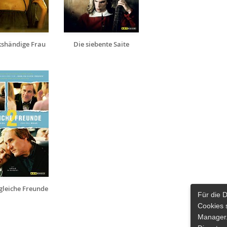
kshändige Frau
Die siebente Saite
gleiche Freunde
Für die 
Cookies 
Manager.