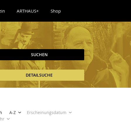
zin
ARTHAUS+
Shop
SUCHEN
DETAILSUCHE
h
A-Z
Erscheinungsdatum
ahr