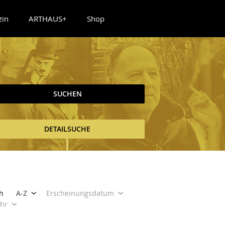
zin
ARTHAUS+
Shop
SUCHEN
DETAILSUCHE
h
A-Z
Erscheinungsdatum
ahr