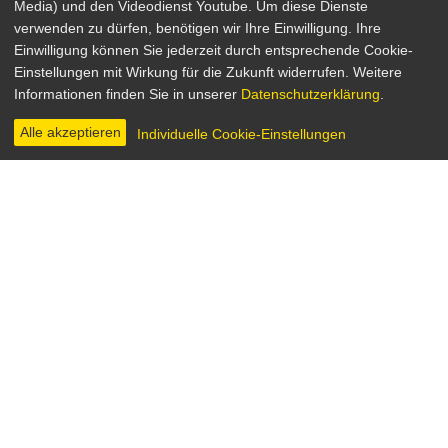
Media) und den Videodienst Youtube. Um diese Dienste
Louis Malle Edition
verwenden zu dürfen, benötigen wir Ihre Einwilligung. Ihre
Einwilligung können Sie jederzeit durch entsprechende Cookie-
Drama, Krimi, Romance
Einstellungen mit Wirkung für die Zukunft widerrufen. Weitere
Frankreich / Italien / Deutschland / Großbritannien
Informationen finden Sie in unserer
Datenschutzerklärung
.
1957-1992
Regie: Louis Malle
Alle akzeptieren
Individuelle Cookie-Einstellungen
INHALT & INFOS
DVD & BLU-RAY
BILDER
„Ich mag es, feste Vorstellungen über den Haufen zu
werfen. Oder auch Klischees und Tabus. Das habe ich
immer gerne gemacht. Ich habe immer gerne die
Scheiße aufgewirbelt, wenn ich das mal so sagen darf.“
Louis Malle
Louis Malles Filme sind, so scheint es, so