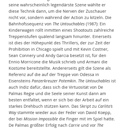
seine wahrscheinlich legendärste Szene wählte er
diese Technik dann, um die Nerven der Zuschauer
nicht vor, sondern während der Action zu kitzeln. Die
Bahnhofssequenz von
The Untouchables
(1987): Ein
Kinderwagen rollt inmitten eines Shootouts zahlreiche
Treppenstufen quälend langsam hinunter. Einerseits
ist dies der Höhepunkt des Thrillers, der zur Zeit der
Prohibition in Chicago spielt und mit Kevin Costner,
Sean Connery und Andy Garcia besetzt ist, für den
Ennio Morricone die Musik schrieb und Armani die
Kostüme bereitstellte. Andererseits gilt die Szene als
Referenz auf die auf der Treppe von Odessa in
Eisensteins
Panzerkreuzer Potemkin
.
The Untouchables
ist
auch Indiz dafür, dass sich die Virtuosität von De
Palmas Regie und die Seele seiner Kunst dann am
besten entfaltet, wenn er sich bei der Arbeit auf ein
starkes Drehbuch stützen kann. Das Skript zu
Carlito’s
Way
stammte wieder aus der Feder von David Koepp,
der bei
Mission Impossible
die Finger mit im Spiel hatte.
De Palmas größter Erfolg nach
Carrie
und vor
The