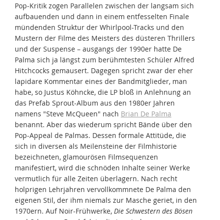
Pop-Kritik zogen Parallelen zwischen der langsam sich
aufbauenden und dann in einem entfesselten Finale
mündenden Struktur der Whirlpool-Tracks und den
Mustern der Filme des Meisters des düsteren Thrillers
und der Suspense – ausgangs der 1990er hatte De
Palma sich ja längst zum berühmtesten Schüler Alfred
Hitchcocks gemausert. Dagegen spricht zwar der eher
lapidare Kommentar eines der Bandmitglieder, man
habe, so Justus Köhncke, die LP bloß in Anlehnung an
das Prefab Sprout-Album aus den 1980er Jahren
namens "Steve McQueen" nach
Brian De Palma
benannt. Aber das wiederum spricht Bände über den
Pop-Appeal de Palmas. Dessen formale Attitüde, die
sich in diversen als Meilensteine der Filmhistorie
bezeichneten, glamourösen Filmsequenzen
manifestiert, wird die schnöden Inhalte seiner Werke
vermutlich für alle Zeiten überlagern. Nach recht
holprigen Lehrjahren vervollkommnete De Palma den
eigenen Stil, der ihm niemals zur Masche geriet, in den
1970ern. Auf Noir-Frühwerke,
Die Schwestern des Bösen